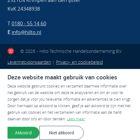
2921LN Krimpen aan den IJssel
KvK 24348938
T
0180 - 55 14 60
E
info@hilto.nl
© 2026 - Hilto Technische Handelsonderneming B.V.
Leveringsvoorwaarden
|
Privacy- en cookiebeleid
Deze website maakt gebruik van cookies
Deze website gebruikt cookies en verzamelt daarmee informatie over
het gebruik van de website om deze te analyseren en om er voor te
zorgen dat je voor jou relevante informatie en advertenties te zien krijgt.
Door hiernaast op akkoord te klikken, geef je aan akkoord te zijn met het
gebruik van cookies en het verzamelen van informatie aan de hand
daarvan door ons en door derden.
Lees meer
Akkoord
Niet akkoord