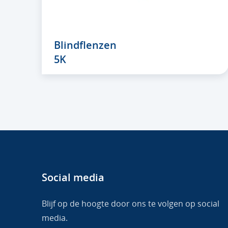
Blindflenzen
5K
Social media
Blijf op de hoogte door ons te volgen op social
media.