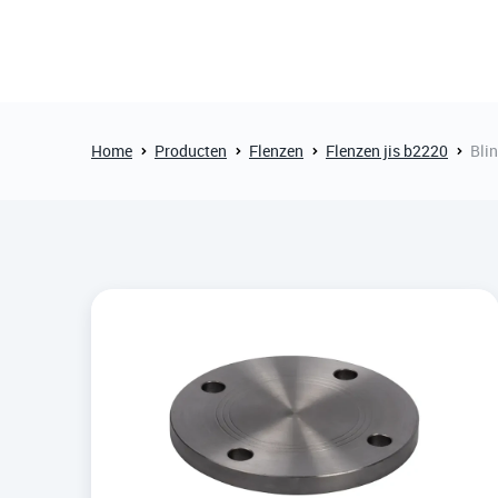
Home
Producten
Flenzen
Flenzen jis b2220
Bli