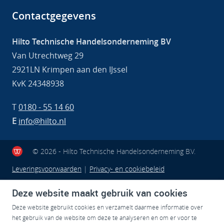
Contactgegevens
Hilto Technische Handelsonderneming BV
Van Utrechtweg 29
2921LN Krimpen aan den IJssel
KvK 24348938
T
0180 - 55 14 60
E
info@hilto.nl
© 2026 - Hilto Technische Handelsonderneming B.V.
Leveringsvoorwaarden
|
Privacy- en cookiebeleid
Deze website maakt gebruik van cookies
Deze website gebruikt cookies en verzamelt daarmee informatie over
het gebruik van de website om deze te analyseren en om er voor te